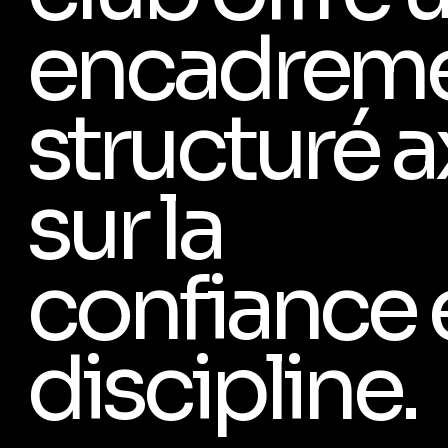
encadrem
structuré a
sur la
confiance e
discipline.