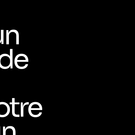
un
 de
otre
un