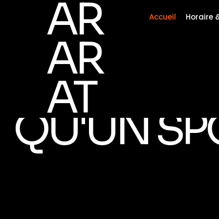
AR
Accueil
Horaire &
LE JUDO,
AR
C'EST PLU
AT
QU'UN SP