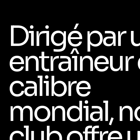
Dirigé par 
entraîneur
calibre
mondial, n
club offre 