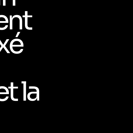
ent
xé
t la