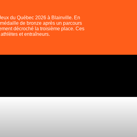
 Jeux du Québec 2026 à Blainville. En
e médaille de bronze après un parcours
lement décroché la troisième place. Ces
 athlètes et entraîneurs.