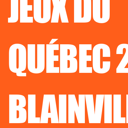
JEUX DU
QUÉBEC 
BLAINVIL