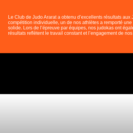
Le Club de Judo Ararat a obtenu d’excellents résultats aux
compétition individuelle, un de nos athlètes a remporté un
solide. Lors de l’épreuve par équipes, nos judokas ont éga
résultats reflètent le travail constant et l’engagement de nos